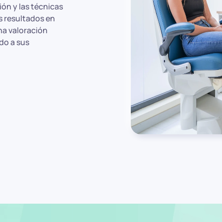
ión y las técnicas
s resultados en
na valoración
do a sus