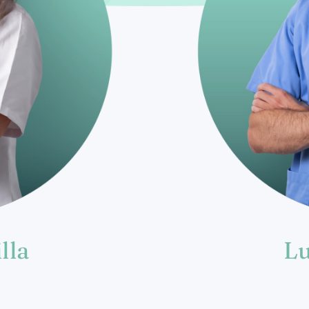
lla
L