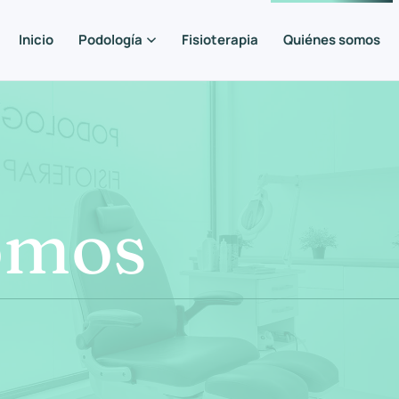
Inicio
Podología
Fisioterapia
Quiénes somos
omos